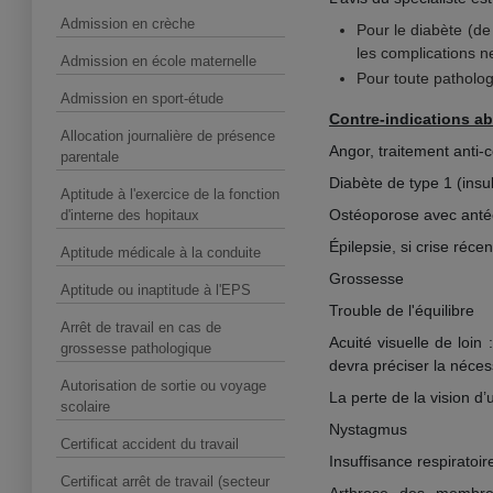
Admission en crèche
Pour le diabète (de
les complications n
Admission en école maternelle
Pour toute patholog
Admission en sport-étude
Contre-indications ab
Allocation journalière de présence
Angor, traitement anti-c
parentale
Diabète de type 1 (ins
Aptitude à l'exercice de la fonction
Ostéoporose avec antéc
d'interne des hopitaux
Épilepsie, si crise réc
Aptitude médicale à la conduite
Grossesse
Aptitude ou inaptitude à l'EPS
Trouble de l'équilibre
Arrêt de travail en cas de
Acuité visuelle de loin 
grossesse pathologique
devra préciser la néces
Autorisation de sortie ou voyage
La perte de la vision d’
scolaire
Nystagmus
Certificat accident du travail
Insuffisance respiratoi
Certificat arrêt de travail (secteur