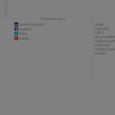
Contactez-nous
contact@certifmed.fr
Accueil
Catégories
Facebook
CISP-2
Twitter
Aide à la rédact
Google+
Evaluation du si
Références
Proposer un cert
A propos