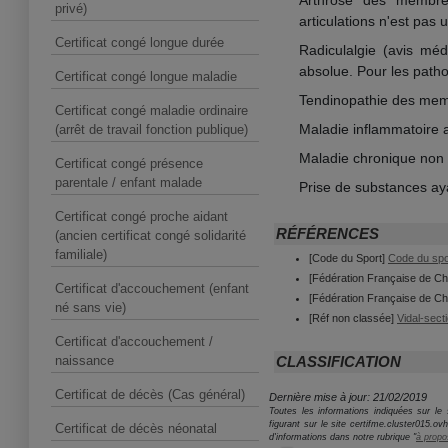
Arthrose des membres 
privé)
articulations n'est pas
Certificat congé longue durée
Radiculalgie (avis mé
absolue. Pour les patho
Certificat congé longue maladie
Tendinopathie des membr
Certificat congé maladie ordinaire
Maladie inflammatoire 
(arrêt de travail fonction publique)
Maladie chronique non 
Certificat congé présence
parentale / enfant malade
Prise de substances aya
Certificat congé proche aidant
RÉFÉRENCES
(ancien certificat congé solidarité
familiale)
[Code du Sport]
Code du spor
[Fédération Française de Ch
Certificat d'accouchement (enfant
[Fédération Française de Ch
né sans vie)
[Réf non classée]
Vidal-sect
Certificat d'accouchement /
naissance
CLASSIFICATION
Certificat de décès (Cas général)
Dernière mise à jour: 21/02/2019
Toutes les informations indiquées sur le s
figurant sur le site certifme.cluster015.o
Certificat de décès néonatal
d'informations dans notre rubrique "
à propo