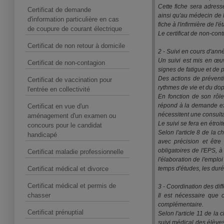
Cette fiche sera adressé
Certificat de demande
ainsi qu'au médecin de l
d'information particulière en cas
fiche à l'infirmière de l'
de coupure de courant électrique
Le certificat de non-cont
Certificat de non retour à domicile
2 - Suivi en cours d'ann
Un suivi est mis en œuv
Certificat de non-contagion
signes de fatigue et de
Des actions de prévent
Certificat de vaccination pour
rythmes de vie et du do
l'entrée en collectivité
En fonction de son rôle 
répond à la demande exp
Certificat en vue d'un
nécessitent une consulta
aménagement d'un examen ou
Le suivi se fera en étro
concours pour le candidat
Selon l'article 8 de la c
handicapé
avec précision et être
obligatoires de l'EPS, à 
Certificat maladie professionnelle
l'élaboration de l'emplo
Certificat médical et divorce
temps d'études, les duré
Certificat médical et permis de
3 - Coordination des dif
chasser
Il est nécessaire que c
complémentaire.
Certificat prénuptial
Selon l'article 11 de la 
suivi médical des élèves