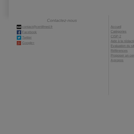
Contactez-nous
contact@certifmed.fr
Accueil
Catégories
Facebook
CISP-2
Twitter
Aide à la rédact
Google+
Evaluation du si
Références
Proposer un cert
A propos