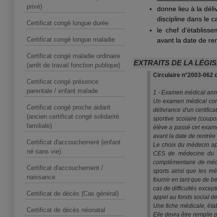
privé)
donne lieu à la dél
discipline dans le c
Certificat congé longue durée
le chef d'établiss
Certificat congé longue maladie
avant la date de ren
Certificat congé maladie ordinaire
EXTRAITS DE LA LÉGI
(arrêt de travail fonction publique)
Circulaire n°2003-062 d
Certificat congé présence
parentale / enfant malade
1 - Examen médical an
Un examen médical condi
Certificat congé proche aidant
délivrance d'un certifica
(ancien certificat congé solidarité
sportive scolaire (coupo
familiale)
élève a passé cet examen
avant la date de rentrée
Certificat d'accouchement (enfant
Le choix du médecin appa
né sans vie)
CES de médecine du sp
complémentaire de méde
Certificat d'accouchement /
sports ainsi que les m
naissance
fournir en tant que de b
cas de difficultés excep
Certificat de décès (Cas général)
appel au fonds social de
Une fiche médicale, étab
Certificat de décès néonatal
Elle devra être remplie 