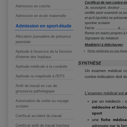
Certificat de non contre-i
Admission en crèche
Je, soussigné, doct
certifie avoir examiné ce jour Mr/
Admission en école maternelle
et qu'il (qu'elle) ne présente
sportive scolaire
Admission en sport-étude
Fait le: ......................... à:.........
Remis en mains propres à l'i
Allocation journalière de présence
Signature du médecin
parentale
Modèle(s) à télécharger
:
Aptitude à l'exercice de la fonction
Fiche médicale en vue d'une 
d'interne des hopitaux
SYNTHÈSE
Aptitude médicale à la conduite
Un examen médical con
Aptitude ou inaptitude à l'EPS
contre-indication doit d
Arrêt de travail en cas de
grossesse pathologique
L'examen médical est
a
Autorisation de sortie ou voyage
par un médecin - ch
scolaire
médecine et biolo
sport
Certificat accident du travail
une
fiche médica
Certificat arrêt de travail (secteur
adressée par la fam