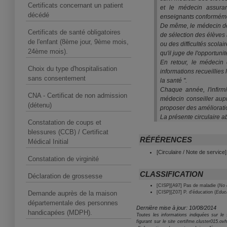
Certificats concernant un patient
et le médecin assuran
décédé
enseignants conformémen
De même, le médecin de 
Certificats de santé obligatoires
de sélection des élèves 
de l'enfant (8ème jour, 9ème mois,
ou des difficultés scola
24ème mois).
qu'il juge de l'opportuni
En retour, le médecin d
Choix du type d'hospitalisation
informations recueillies
sans consentement
la santé ".
Chaque année, l'infirm
CNA - Certificat de non admission
médecin conseiller aupr
(détenu)
proposer des amélioratio
La présente circulaire a
Constatation de coups et
blessures (CCB) / Certificat
RÉFÉRENCES
Médical Initial
[Circulaire / Note de service
Constatation de virginité
CLASSIFICATION
Déclaration de grossesse
[CISP][A97] Pas de maladie (
No 
Demande auprès de la maison
[CISP][Z07] P. d'éducation (
Educ
départementale des personnes
Dernière mise à jour: 10/08/2014
handicapées (MDPH).
Toutes les informations indiquées sur le s
figurant sur le site certifme.cluster015.o