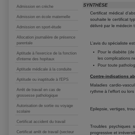
SYNTHÈSE
Admission en crèche
Certificat médical d’ab
Admission en école maternelle
souhaite le certificat 
délivré par le médecin tr
Admission en sport-étude
Allocation journalière de présence
parentale
L’avis du spécialiste es
Pour le diabète (de
Aptitude à l'exercice de la fonction
les complications n
d'interne des hopitaux
Pour toute patholog
Aptitude médicale à la conduite
Contre-indications ab
Aptitude ou inaptitude à l'EPS
Maladies cardio-vascul
Arrêt de travail en cas de
rythme à l’effort ou lor
grossesse pathologique
Autorisation de sortie ou voyage
Epilepsie, vertiges, trou
scolaire
Certificat accident du travail
Troubles psychiques s
Certificat arrêt de travail (secteur
progressive et irrévers