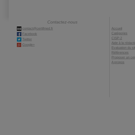
Contactez-nous
contact@certifmed.fr
Accueil
Catégories
Facebook
CISP-2
Twitter
Aide à la rédact
Google+
Evaluation du si
Références
Proposer un cert
A propos