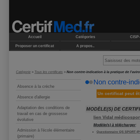
Accueil
Catégories
CISP-
Proposer un certificat
A propos..
Catégorie
>
Tous les certificats
>
Non contre-indication à la pratique de l'avir
Non contre-indic
Absence à la crèche
Un certificat peut ê
Absence d'allergie
Adaptation des conditions de
MODÈLE(S) DE CERTIF
travail en cas de grossesse
lien Vidal médicospor
évolutive
Modèle(s) à télécharger
:
Admission à l'école élémentaire
Questionnaire QS SPORT (P
(primaire)