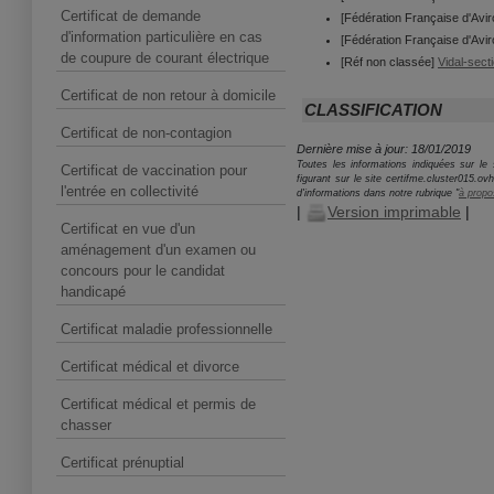
Certificat de demande
[Fédération Française d'Avi
d'information particulière en cas
[Fédération Française d'Avi
de coupure de courant électrique
[Réf non classée]
Vidal-sect
Certificat de non retour à domicile
CLASSIFICATION
Certificat de non-contagion
Dernière mise à jour: 18/01/2019
Toutes les informations indiquées sur le s
Certificat de vaccination pour
figurant sur le site certifme.cluster015.o
l'entrée en collectivité
d'informations dans notre rubrique "
à propo
|
Version imprimable
|
Certificat en vue d'un
aménagement d'un examen ou
concours pour le candidat
handicapé
Certificat maladie professionnelle
Certificat médical et divorce
Certificat médical et permis de
chasser
Certificat prénuptial