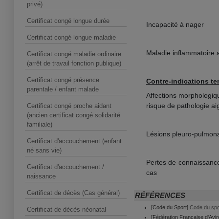
privé)
Certificat congé longue durée
Incapacité à nager
Certificat congé longue maladie
Maladie inflammatoire a
Certificat congé maladie ordinaire
(arrêt de travail fonction publique)
Certificat congé présence
Contre-indications te
parentale / enfant malade
Affections morphologiqu
risque de pathologie a
Certificat congé proche aidant
(ancien certificat congé solidarité
familiale)
Lésions pleuro-pulmona
Certificat d'accouchement (enfant
né sans vie)
Pertes de connaissance 
Certificat d'accouchement /
cas
naissance
Certificat de décès (Cas général)
RÉFÉRENCES
[Code du Sport]
Code du spor
Certificat de décès néonatal
[Fédération Française d'Avi