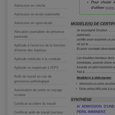
Pour choisir 
Admission en crèche
d'utiliser
notre
Admission en école maternelle
Admission en sport-étude
MODÈLE(S) DE CERTIF
Je soussigné Doc
Allocation journalière de présence
(adresse)……………
parentale
certifie avoir exami
né (e) le …………
Aptitude à l'exercice de la fonction
Et avoir constaté (descripti
d'interne des hopitaux
………………………………
Les troubles mentaux dont 
Aptitude médicale à la conduite
immédiats, assortis d'une 
Il existe un péril imminent 
Aptitude ou inaptitude à l'EPS
Fait à………………………
Arrêt de travail en cas de
Modèle(s) à télécharger
:
grossesse pathologique
Admission en soins psychia
Fiche mémo HAS aide à la ré
Autorisation de sortie ou voyage
scolaire
SYNTHÈSE
Certificat accident du travail
A/ ADMISSION D'UN
PERIL IMMINENT:
Certificat arrêt de travail (secteur