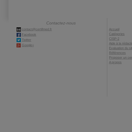
Contactez-nous
contact@certifmed.fr
Accueil
Catégories
Facebook
CISP-2
Twitter
Aide à la rédact
Google+
Evaluation du si
Références
Proposer un cert
A propos