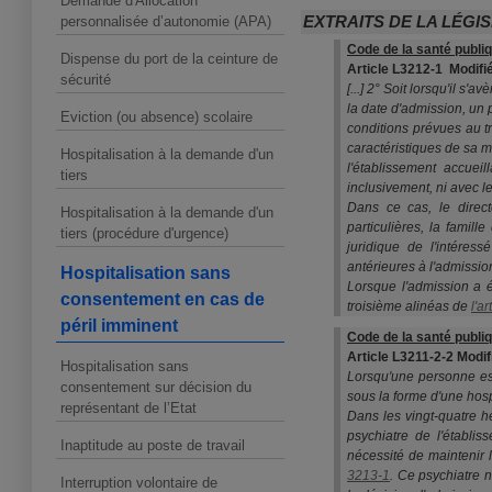
Demande d'Allocation
EXTRAITS DE LA LÉGI
personnalisée d’autonomie (APA)
Code de la santé publi
Dispense du port de la ceinture de
Article L3212-1
Modifi
sécurité
[...] 2° Soit lorsqu'il s
la date d'admission, un 
Eviction (ou absence) scolaire
conditions prévues au t
caractéristiques de sa m
Hospitalisation à la demande d'un
l'établissement accuei
tiers
inclusivement, ni avec l
Dans ce cas, le direct
Hospitalisation à la demande d'un
particulières, la famill
tiers (procédure d'urgence)
juridique de l'intéres
antérieures à l'admission
Hospitalisation sans
Lorsque l'admission a 
consentement en cas de
troisième alinéas de
l'a
péril imminent
Code de la santé publi
Article L3211-2-2 Modif
Hospitalisation sans
Lorsqu'une personne est 
consentement sur décision du
sous la forme d'une hosp
représentant de l’Etat
Dans les vingt-quatre 
psychiatre de l'établis
Inaptitude au poste de travail
nécessité de maintenir 
3213-1
. Ce psychiatre n
Interruption volontaire de