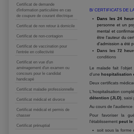
Certificat de demande
B/ CERTIFICATS DE L
d'information particulière en cas
de coupure de courant électrique
Dans les 24 heu
personne et un psyc
Certificat de non retour à domicile
mental et confirma
Certificat de non-contagion
être l'auteur du ce
d'admission a été 
Certificat de vaccination pour
Dans les 72 heur
l'entrée en collectivité
conditions
Certificat en vue d'un
aménagement d'un examen ou
Le malade fait l'obje
concours pour le candidat
d'une
hospitalisation
handicapé
Deux certificats médica
Certificat maladie professionnelle
L'hospitalisation compl
détention (JLD)
, saisi
Certificat médical et divorce
Au cours de l'audience 
Certificat médical et permis de
Pour favoriser la gu
chasser
l'établissement
peut le
Certificat prénuptial
soit sous la forme