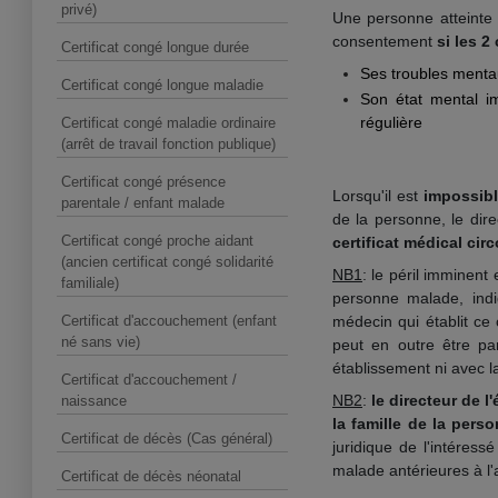
privé)
Une personne atteinte 
consentement
si les 2
Certificat congé longue durée
Ses troubles ment
Certificat congé longue maladie
Son état mental im
régulière
Certificat congé maladie ordinaire
(arrêt de travail fonction publique)
Certificat congé présence
Lorsqu'il est
impossibl
parentale / enfant malade
de la personne, le dir
Certificat congé proche aidant
certificat médical cir
(ancien certificat congé solidarité
NB1
: le péril imminent
familiale)
personne malade, indi
Certificat d'accouchement (enfant
médecin qui établit ce 
né sans vie)
peut en outre être par
établissement ni avec 
Certificat d'accouchement /
NB2
:
le directeur de 
naissance
la famille de la pers
Certificat de décès (Cas général)
juridique de l'intéress
malade antérieures à l'a
Certificat de décès néonatal