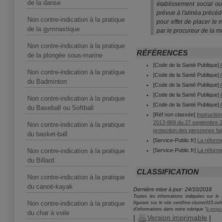
de la danse
établissement social ou
prévue à l'alinéa précéd
Non contre-indication à la pratique
pour effet de placer le
de la gymnastique
par le procureur de la 
Non contre-indication à la pratique
RÉFÉRENCES
de la plongée sous-marine
[Code de la Santé Publique]
Non contre-indication à la pratique
[Code de la Santé Publique]
du Badminton
[Code de la Santé Publique]
[Code de la Santé Publique]
Non contre-indication à la pratique
[Code de la Santé Publique]
du Baseball ou Softball
[Réf non classée]
Instructio
2013-869 du 27 septembre 2013
Non contre-indication à la pratique
protection des personnes fai
du basket-ball
[Service-Public.fr]
La réforme
Non contre-indication à la pratique
[Service-Public.fr]
La réforme
du Billard
CLASSIFICATION
Non contre-indication à la pratique
du canoë-kayak
Dernière mise à jour: 24/10/2018
Toutes les informations indiquées sur le s
Non contre-indication à la pratique
figurant sur le site certifme.cluster015.o
d'informations dans notre rubrique "
à propo
du char à voile
|
Version imprimable
|