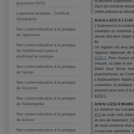
la décision d'admission
grossesse (IVG)
Dans les soixante-douze
celles prévues au deuxiè
Logement insalubre - Certificat
d'insalubrité
Article L3222-5-1 Créé
L'isolement et la conte
Non contre-indication à la pratique
immédiat ou imminent po
de l'alpinisme
œuvre doit faire l'objet
fin.
Non contre-indication à la pratique
Un registre est tenu da
de l'athlétisme/course à
l'agence régionale de s
pied/marche nordique
3222-1
. Pour chaque me
mesure, sa date et son h
Non contre-indication à la pratique
établi sous forme nu
de l'aviron
psychiatriques, au Contr
L'établissement établi
Non contre-indication à la pratique
contention, la politique
de l'escrime
transmis pour avis à la
6143-1
.
Non contre-indication à la pratique
de l'haltérophilie
Article L3211-6 Modifi
Le médecin qui constate
Non contre-indication à la pratique
425
du code civil, d'êt
de la boxe
du lieu de traitement. C
de l'avis conforme d'un 
Non contre-indication à la pratique
Lorsqu'une personne 