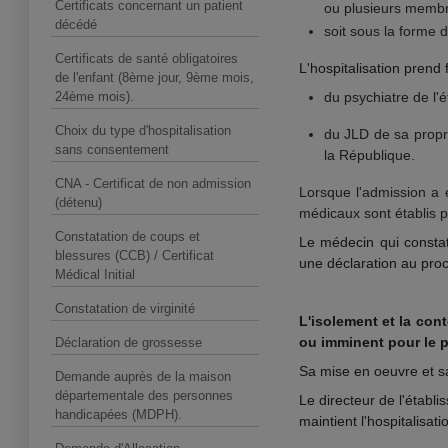
Certificats concernant un patient
ou plusieurs membr
décédé
soit sous la forme 
Certificats de santé obligatoires
L'hospitalisation prend f
de l'enfant (8ème jour, 9ème mois,
24ème mois).
du psychiatre de l'é
Choix du type d'hospitalisation
du JLD de sa propr
sans consentement
la République.
CNA - Certificat de non admission
Lorsque l'admission a 
(détenu)
médicaux
sont établis 
Constatation de coups et
Le médecin qui constat
blessures (CCB) / Certificat
une déclaration au proc
Médical Initial
Constatation de virginité
L'isolement et la con
ou imminent pour le p
Déclaration de grossesse
Sa mise en oeuvre et sa f
Demande auprès de la maison
départementale des personnes
Le directeur de l'établ
handicapées (MDPH).
maintient l'hospitalisat