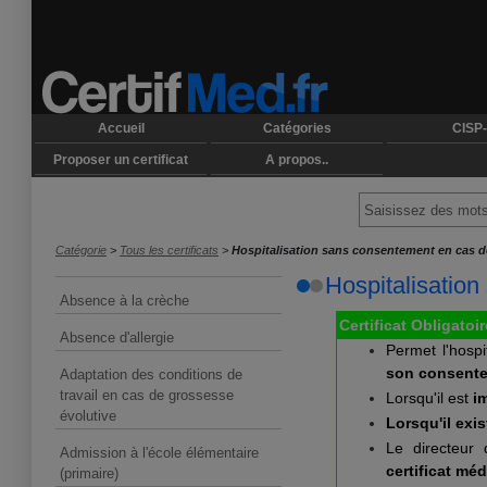
Accueil
Catégories
CISP-
Proposer un certificat
A propos..
Catégorie
>
Tous les certificats
>
Hospitalisation sans consentement en cas d
Hospitalisatio
Absence à la crèche
Certificat Obligatoir
Absence d'allergie
Permet l'hosp
son consent
Adaptation des conditions de
travail en cas de grossesse
Lorsqu'il est
i
évolutive
Lorsqu'il exi
Le directeur 
Admission à l'école élémentaire
certificat mé
(primaire)