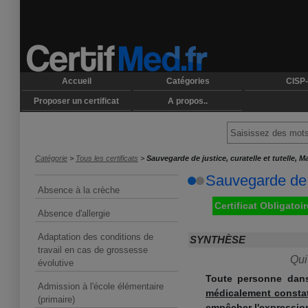
Accueil
Catégories
CISP-
Proposer un certificat
A propos..
Catégorie
>
Tous les certificats
>
Sauvegarde de justice, curatelle et tutelle, 
Sauvegarde de j
Absence à la crèche
Certificat Obligatoir
Absence d'allergie
Adaptation des conditions de
SYNTHÈSE
travail en cas de grossesse
Qui
évolutive
Toute personne dans 
Admission à l'école élémentaire
médicalement consta
(primaire)
empêcher l'expression