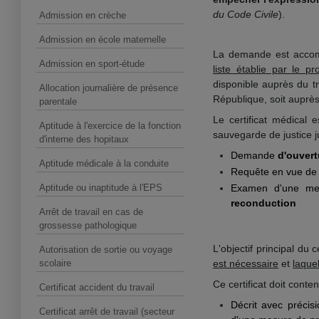
du Code Civile
).
Admission en crèche
Admission en école maternelle
La demande est accomp
Admission en sport-étude
liste établie par le p
disponible auprès du t
Allocation journalière de présence
République, soit auprès
parentale
Le certificat médical e
Aptitude à l'exercice de la fonction
sauvegarde de justice j
d'interne des hopitaux
Demande
d'ouvert
Aptitude médicale à la conduite
Requête en vue de
Aptitude ou inaptitude à l'EPS
Examen d'une mes
reconduction
Arrêt de travail en cas de
grossesse pathologique
L'objectif principal du 
Autorisation de sortie ou voyage
scolaire
est nécessaire
et
laquel
Ce certificat doit conte
Certificat accident du travail
Décrit avec précis
Certificat arrêt de travail (secteur