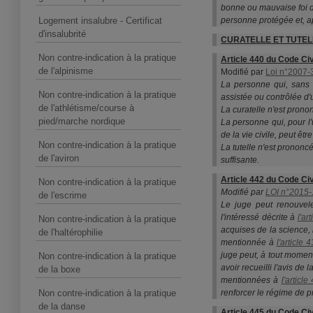
bonne ou mauvaise foi d
Logement insalubre - Certificat
personne protégée et, apr
d'insalubrité
CURATELLE ET TUTEL
Non contre-indication à la pratique
Article 440 du Code Civ
de l'alpinisme
Modifié par
Loi n°2007-3
La personne qui, sans ê
Non contre-indication à la pratique
assistée ou contrôlée d'
de l'athlétisme/course à
La curatelle n'est prono
pied/marche nordique
La personne qui, pour l'
de la vie civile, peut êtr
Non contre-indication à la pratique
La tutelle n'est prononcé
de l'aviron
suffisante.
Article 442 du Code Civ
Non contre-indication à la pratique
Modifié par
LOI n°2015-1
de l'escrime
Le juge peut renouve
l'intéressé décrite à
l'ar
Non contre-indication à la pratique
acquises de la science, 
de l'haltérophilie
mentionnée à
l'article 
juge peut, à tout moment
Non contre-indication à la pratique
avoir recueilli l'avis d
de la boxe
mentionnées à
l'article
Non contre-indication à la pratique
renforcer le régime de pr
de la danse
Article 445 du Code Civ