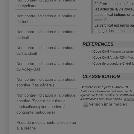
Non contre-indication à la pratique
3° Précise les conséque
du cyclisme
les actes de la vie civil
Le certificat indique si l
Non contre-indication à la pratique
volonté.
du football
Le certificat est remis 
du juge des tutelles.
Non contre-indication à la pratique
du Golf
RÉFÉRENCES
Non contre-indication à la pratique
[Code Civil]
Mesure de protec
du Handball
[Code Civil]
Article 426 - Mes
Non contre-indication à la pratique
[Code de procédure Civile]
L
du Volley-Ball
CLASSIFICATION
Non contre-indication à la pratique
sportive (cas général)
Dernière mise à jour: 19/04/2018
Toutes les informations indiquées sur le s
Non contre-indication à la pratique
figurant sur le site certifme.cluster015.o
d'informations dans notre rubrique "
à propo
sportive (Sport à haut risque
|
Version imprimable
|
médical/discipline sportive à
contrainte particulière)
Prise de médicaments à l'école ou
à la crêche