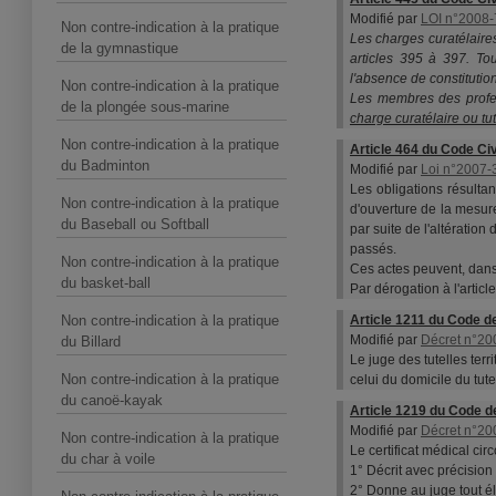
Modifié par
LOI n°2008-7
Non contre-indication à la pratique
Les charges curatélaires
de la gymnastique
articles 395 à 397. Tou
l'absence de constitutio
Non contre-indication à la pratique
Les membres des profes
de la plongée sous-marine
charge curatélaire ou tut
Non contre-indication à la pratique
Article 464 du Code Civ
du Badminton
Modifié par
Loi n°2007-3
Les obligations résulta
Non contre-indication à la pratique
d'ouverture de la mesure
du Baseball ou Softball
par suite de l'altération
passés.
Non contre-indication à la pratique
Ces actes peuvent, dans 
du basket-ball
Par dérogation à l'articl
Non contre-indication à la pratique
Article 1211 du Code d
Modifié par
Décret n°20
du Billard
Le juge des tutelles ter
Non contre-indication à la pratique
celui du domicile du tute
du canoë-kayak
Article 1219 du Code d
Modifié par
Décret n°20
Non contre-indication à la pratique
Le certificat médical ci
du char à voile
1° Décrit avec précision 
2° Donne au juge tout élé