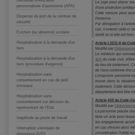
Demande d'Allocation
Le juge peut placer sou
personnalisée d’autonomie (APA)
d'une protection juridiq
Cette mesure peut aussi
Dispense du port de la ceinture de
l'instance.
sécurité
Par dérogation à l'artic
cas, il entend celle-ci d
Eviction (ou absence) scolaire
santé ou si elle est hors
Hospitalisation à la demande d'un
Article L3211-6 du Cod
tiers
Modifié par
Ordonnance n
Le médecin qui constate
Hospitalisation à la demande d'un
425
du code civil, d'êt
tiers (procédure d'urgence)
du lieu de traitement. C
de l'avis conforme d'un 
Hospitalisation sans
Lorsqu'une personne est
consentement en cas de péril
trouve dans la situatio
imminent
traitement. Cette déclar
département doit être i
Hospitalisation sans
Article 435 du Code Civ
consentement sur décision du
Modifié par
Ordonnance n
représentant de l’Etat
La personne placée sous 
faire un acte pour leque
Inaptitude au poste de travail
les engagements qu'elle
en cas d'excès alors mêm
Interruption volontaire de
considération l'utilité o
grossesse (IVG)