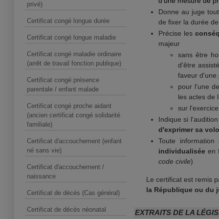
d'une mesure de pr
privé)
Donne au juge tout
Certificat congé longue durée
de fixer la durée de
Précise les
conséq
Certificat congé longue maladie
majeur
Certificat congé maladie ordinaire
sans être ho
(arrêt de travail fonction publique)
d'être assist
faveur d'une
Certificat congé présence
pour l'une d
parentale / enfant malade
les actes de 
Certificat congé proche aidant
sur l'exercic
(ancien certificat congé solidarité
Indique si l'auditi
familiale)
d'exprimer sa vol
Toute information
Certificat d'accouchement (enfant
né sans vie)
individualisée
en f
code civile
)
Certificat d'accouchement /
naissance
Le certificat est remis
la République ou du j
Certificat de décès (Cas général)
Certificat de décès néonatal
EXTRAITS DE LA LÉGI