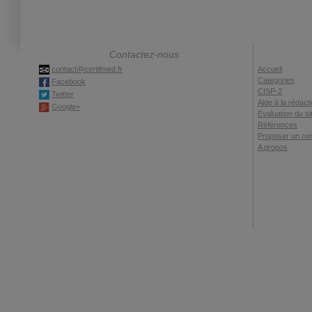
Contactez-nous
contact@certifmed.fr
Accueil
Catégories
Facebook
CISP-2
Twitter
Aide à la rédact
Google+
Evaluation du si
Références
Proposer un cert
A propos