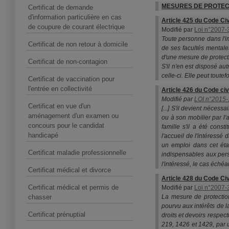
MESURES DE PROTEC
Certificat de demande
d'information particulière en cas
Article 425 du Code Civ
de coupure de courant électrique
Modifié par
Loi n°2007-3
Toute personne dans l'im
Certificat de non retour à domicile
de ses facultés mentale
d'une mesure de protecti
Certificat de non-contagion
S'il n'en est disposé au
celle-ci. Elle peut toute
Certificat de vaccination pour
l'entrée en collectivité
Article 426 du Code civ
Modifié par
LOI n°2015-1
Certificat en vue d'un
[...] S'il devient nécess
aménagement d'un examen ou
ou à son mobilier par l'a
concours pour le candidat
famille s'il a été const
handicapé
l'accueil de l'intéressé
un emploi dans cet étab
Certificat maladie professionnelle
indispensables aux per
l'intéressé, le cas échéa
Certificat médical et divorce
Article 428 du Code Civ
Certificat médical et permis de
Modifié par
Loi n°2007-3
chasser
La mesure de protection
pourvu aux intérêts de l
Certificat prénuptial
droits et devoirs respec
219, 1426 et 1429, par 