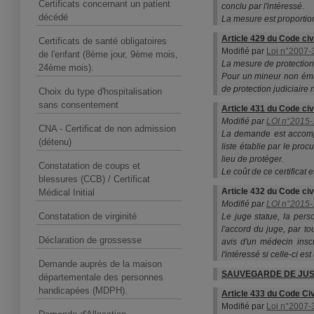
Certificats concernant un patient
conclu par l'intéressé.
décédé
La mesure est proportion
Article 429 du Code civ
Certificats de santé obligatoires
Modifié par
Loi n°2007-3
de l'enfant (8ème jour, 9ème mois,
La mesure de protection
24ème mois).
Pour un mineur non éman
de protection judiciaire 
Choix du type d'hospitalisation
sans consentement
Article 431 du Code civ
Modifié par
LOI n°2015-1
CNA - Certificat de non admission
La demande est accompag
(détenu)
liste établie par le pro
lieu de protéger.
Constatation de coups et
Le coût de ce certificat e
blessures (CCB) / Certificat
Article 432 du Code civ
Médical Initial
Modifié par
LOI n°2015-1
Constatation de virginité
Le juge statue, la per
l'accord du juge, par t
Déclaration de grossesse
avis d'un médecin inscr
l'intéressé si celle-ci es
Demande auprès de la maison
SAUVEGARDE DE JUS
départementale des personnes
handicapées (MDPH).
Article 433 du Code Civ
Modifié par
Loi n°2007-3