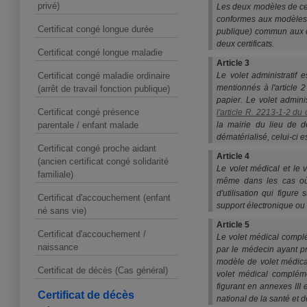
privé)
Les deux modèles de cert
conformes aux modèles fi
Certificat congé longue durée
publique) commun aux d
deux certificats.
Certificat congé longue maladie
Article 3
Certificat congé maladie ordinaire
Le volet administratif e
mentionnés à l'article 
(arrêt de travail fonction publique)
papier.
Le volet admini
Certificat congé présence
l'article R. 2213-1-2 du 
parentale / enfant malade
la mairie du lieu de 
dématérialisé, celui-ci 
Certificat congé proche aidant
Article 4
(ancien certificat congé solidarité
Le volet médical et le 
familiale)
même dans les cas où
d'utilisation qui figure
Certificat d'accouchement (enfant
support électronique ou q
né sans vie)
Article 5
Certificat d'accouchement /
Le volet médical compl
naissance
par le médecin ayant pr
modèle de volet médica
Certificat de décès (Cas général)
volet médical compléme
figurant en annexes III 
Certificat de décès
national de la santé et 