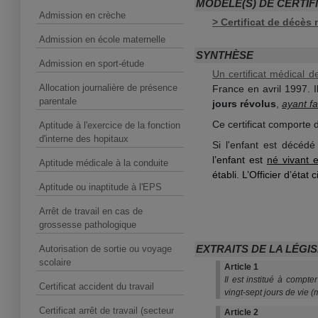
MODÈLE(S) DE CERTIF
Admission en crèche
> Certificat de décès
Admission en école maternelle
SYNTHÈSE
Admission en sport-étude
Un certificat médical 
Allocation journalière de présence
France en avril 1997. I
parentale
jours révolus
,
ayant fa
Ce certificat comporte 
Aptitude à l'exercice de la fonction
d'interne des hopitaux
Si l'enfant est décéd
l’enfant est
né vivant e
Aptitude médicale à la conduite
établi. L’Officier d’état 
Aptitude ou inaptitude à l'EPS
Arrêt de travail en cas de
grossesse pathologique
EXTRAITS DE LA LÉGI
Autorisation de sortie ou voyage
scolaire
Article 1
Il est institué à compt
Certificat accident du travail
vingt-sept jours de vie 
Certificat arrêt de travail (secteur
Article 2