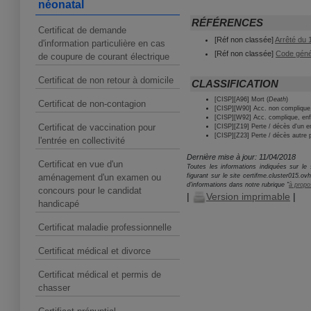
néonatal
RÉFÉRENCES
Certificat de demande
[Réf non classée]
Arrêté du 1
d'information particulière en cas
[Réf non classée]
Code généra
de coupure de courant électrique
Certificat de non retour à domicile
CLASSIFICATION
[CISP][A96] Mort (
Death
)
Certificat de non-contagion
[CISP][W90] Acc. non complique, 
[CISP][W92] Acc. complique, enfa
Certificat de vaccination pour
[CISP][Z19] Perte / décès d'un en
[CISP][Z23] Perte / décès autre pa
l'entrée en collectivité
Dernière mise à jour: 11/04/2018
Certificat en vue d'un
Toutes les informations indiquées sur le s
aménagement d'un examen ou
figurant sur le site certifme.cluster015.o
d'informations dans notre rubrique "
à propo
concours pour le candidat
|
Version imprimable
|
handicapé
Certificat maladie professionnelle
Certificat médical et divorce
Certificat médical et permis de
chasser