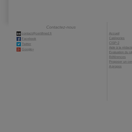
Contactez-nous
contact@certifmed.fr
Accueil
Catégories
Facebook
CISP-2
Twitter
Aide à la rédact
Google+
Evaluation du si
Références
Proposer un cert
A propos