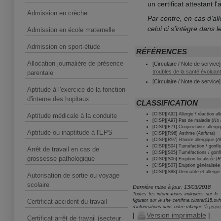
un certificat attestant l
Admission en crèche
Par contre, en cas d’al
celui ci s'intègre dans 
Admission en école maternelle
Admission en sport-étude
RÉFÉRENCES
Allocation journalière de présence
[Circulaire / Note de service
troubles de la santé évoluant 
parentale
[Circulaire / Note de service
Aptitude à l'exercice de la fonction
d'interne des hopitaux
CLASSIFICATION
[CISP][A92] Allergie / réaction al
Aptitude médicale à la conduite
[CISP][A97] Pas de maladie (
No 
[CISP][F71] Conjonctivite allergiq
Aptitude ou inaptitude à l'EPS
[CISP][R96] Asthme (
Asthma
)
[CISP][R97] Rhinite allergique (
Al
[CISP][S04] Tuméfaction / gonfle
Arrêt de travail en cas de
[CISP][S05] Tuméfactions / gonf
grossesse pathologique
[CISP][S06] Eruption localisée (
R
[CISP][S07] Eruption généralisée 
[CISP][S88] Dermatite et allergie
Autorisation de sortie ou voyage
scolaire
Dernière mise à jour: 13/03/2018
Toutes les informations indiquées sur le s
Certificat accident du travail
figurant sur le site certifme.cluster015.o
d'informations dans notre rubrique "
à propo
|
Version imprimable
|
Certificat arrêt de travail (secteur