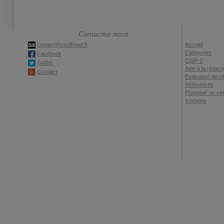
Contactez-nous
contact@certifmed.fr
Accueil
Catégories
Facebook
CISP-2
Twitter
Aide à la rédact
Google+
Evaluation du si
Références
Proposer un cert
A propos