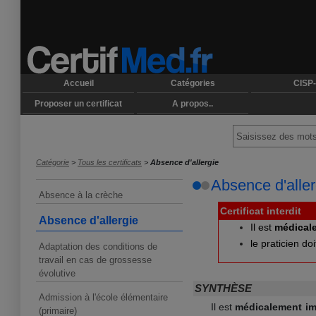
Accueil
Catégories
CISP-
Proposer un certificat
A propos..
Catégorie
>
Tous les certificats
>
Absence d'allergie
Absence d'aller
Absence à la crèche
Certificat interdit
Absence d'allergie
Il est
médical
le praticien do
Adaptation des conditions de
travail en cas de grossesse
évolutive
SYNTHÈSE
Admission à l'école élémentaire
Il est
médicalement im
(primaire)