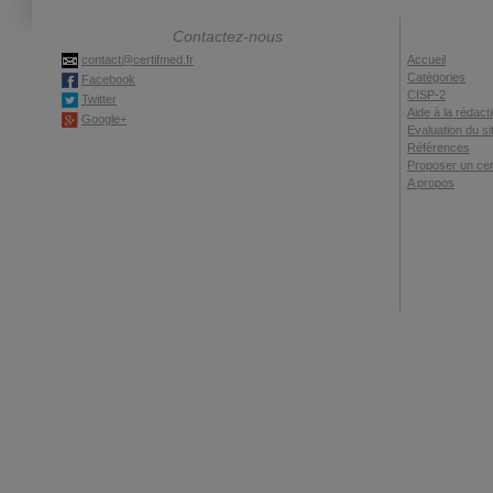
Contactez-nous
contact@certifmed.fr
Accueil
Catégories
Facebook
CISP-2
Twitter
Aide à la rédact
Google+
Evaluation du si
Références
Proposer un cert
A propos