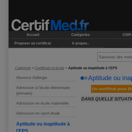
Accueil
Catégories
CISP-
Proposer un certificat
A propos..
Catégorie
>
Certificats et école
>
Aptitude ou inaptitude à l'EPS
Aptitude ou ina
Absence d'allergie
Admission à l'école élémentaire
Un certificat peut ê
(primaire)
DANS QUELLE SITUAT
Admission en école maternelle
Admission en sport-étude
Aptitude ou inaptitude à
l'EPS