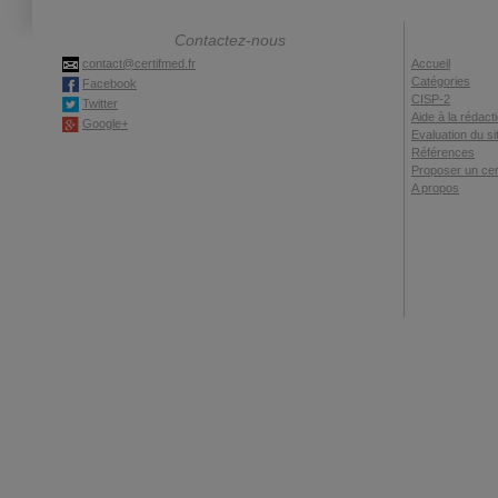
Contactez-nous
contact@certifmed.fr
Accueil
Catégories
Facebook
CISP-2
Twitter
Aide à la rédact
Google+
Evaluation du si
Références
Proposer un cert
A propos